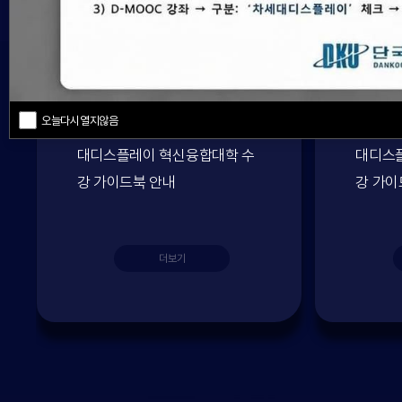
2026
07.22
전체
전체
오늘다시열지않음
[수강가이드] 2026학년도 차세
[수강가
대디스플레이 혁신융합대학 수
대디스
강 가이드북 안내
강 가이
더보기