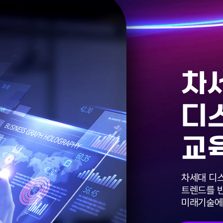
차
디
교
차세대 디
트렌드를 
미래기술에