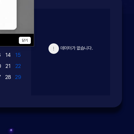
2026
2026
8
.12
05.12
U
FRI
SAT
전체
전
1
닫기
 발
[차세대디스플레이] 제5회 CO-
[
7
8
데이터가 없습니다.
Week Academy 사전 신청 안
학
3
14
15
내
설
0
21
22
진
7
28
29
더보기