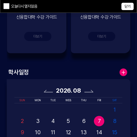
[수강가이드] 2026학년
[수강가이드] 2025학년
오늘다시열지않음
닫기
도 차세대디스플레이 혁
도 차세대디스플레이 혁
신융합대학 수강 가이드
신융합대학 수강 가이드
북 안내
북 안내
더보기
더보기
학사일정
2026. 08
SUN
MON
TUE
WEB
THU
FRI
SAT
1
2
3
4
5
6
7
8
9
10
11
12
13
14
15