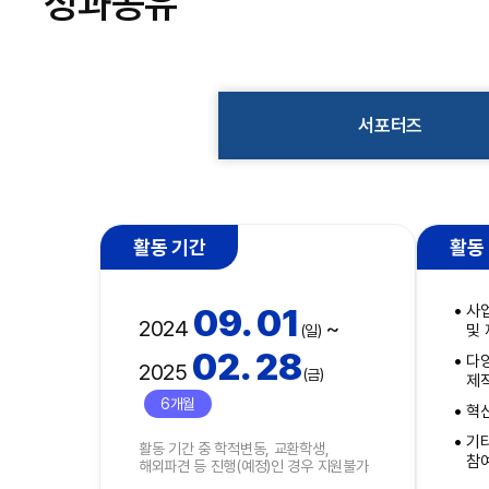
성과공유
서포터즈
활동 기간
활동
09. 01
사
2024
~
및
(일)
02. 28
다
2025
(금)
제
6개월
혁
기
활동 기간 중 학적변동, 교환학생,
참
해외파견 등 진행(예정)인 경우 지원불가