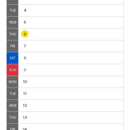
4
TUE
5
WEB
6
THU
7
FRI
8
SAT
9
SUN
10
MON
11
TUE
12
WEB
13
THU
14
FRI