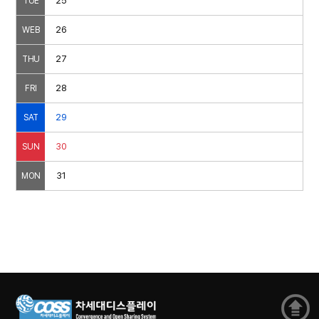
25
TUE
26
WEB
27
THU
28
FRI
29
SAT
30
SUN
31
MON