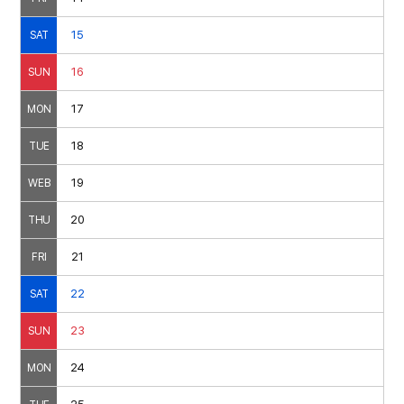
15
SAT
16
SUN
17
MON
18
TUE
19
WEB
20
THU
21
FRI
22
SAT
23
SUN
24
MON