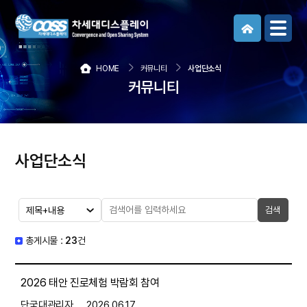
메뉴보기
HOME
커뮤니티
사업단소식
커뮤니티
사업단소식
검색
총게시물 :
23
건
2026 태안 진로체험 박람회 참여
단국대관리자
2026.06.17