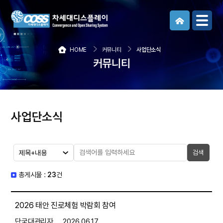
메뉴보기
HOME
커뮤니티
사업단소식
커뮤니티
사업단소식
검색
총게시물 :
23
건
2026 태안 진로체험 박람회 참여
단국대관리자
2026.06.17