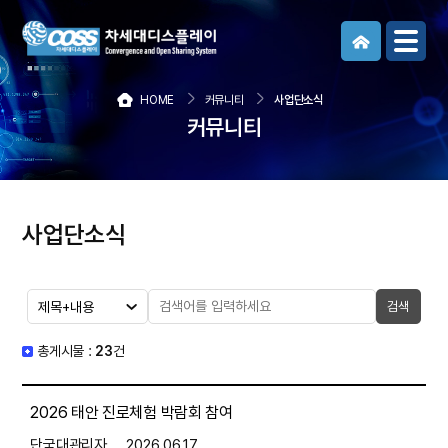
메뉴보기
HOME
커뮤니티
사업단소식
커뮤니티
사업단소식
검색
총게시물 :
23
건
2026 태안 진로체험 박람회 참여
단국대관리자
2026.06.17