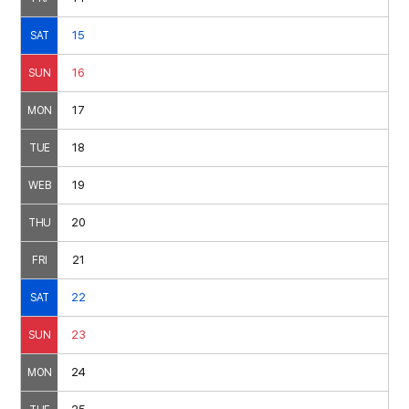
15
SAT
16
SUN
17
MON
18
TUE
19
WEB
20
THU
21
FRI
22
SAT
23
SUN
24
MON