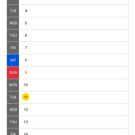
4
TUE
5
WEB
6
THU
7
FRI
8
SAT
9
SUN
10
MON
11
TUE
12
WEB
13
THU
14
FRI