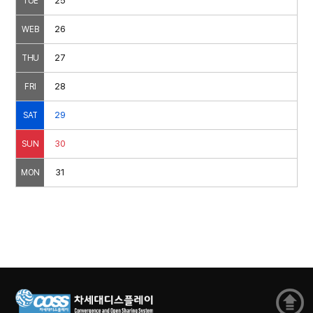
25
TUE
26
WEB
27
THU
28
FRI
29
SAT
30
SUN
31
MON