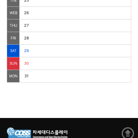
25
TUE
26
WEB
27
THU
28
FRI
29
SAT
30
SUN
31
MON