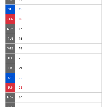
15
SAT
16
SUN
17
MON
18
TUE
19
WEB
20
THU
21
FRI
22
SAT
23
SUN
24
MON