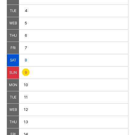
4
TUE
5
WEB
6
THU
7
FRI
8
SAT
9
SUN
10
MON
11
TUE
12
WEB
13
THU
14
FRI