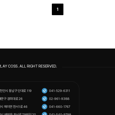
1
LAY COSS. ALL RIGHT RESERVED.
도 천안시 동남구 단대로 119
041-529-6311
동대문구 경희대로 26
02-961-9388
서산시 해미면 한서1로 46
041-660-1767
아산시 배방읍 호서로 79번길 20
041-540-9798