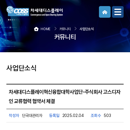
메뉴보기
HOME
커뮤니티
사업단소식
커뮤니티
사업단소식
차세대디스플레이혁신융합대학사업단-주식회사 고스디자
인 교류협력 협약서 체결
작성자
단국대관리자
등록일
2025.02.04
조회수
503