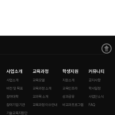
사업소개
교육과정
학생지원
커뮤니티
사업소개
교육모델
지원소개
공지사항
비전 및 목표
교육과정 소개
교육인프라
학사일정
참여대학
교과목 소개
성과공유
사업단소식
참여기업·기관
교육과정 이수안내
비교과프로그램
FAQ
기술교육지원단