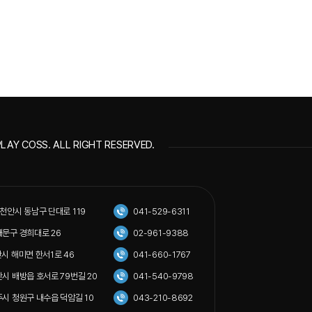
LAY COSS. ALL RIGHT RESERVED.
도 천안시 동남구 단대로 119
041-529-6311
동대문구 경희대로 26
02-961-9388
서산시 해미면 한서1로 46
041-660-1767
아산시 배방읍 호서로 79번길 20
041-540-9798
청주시 청원구 내수읍 덕암길 10
043-210-8692