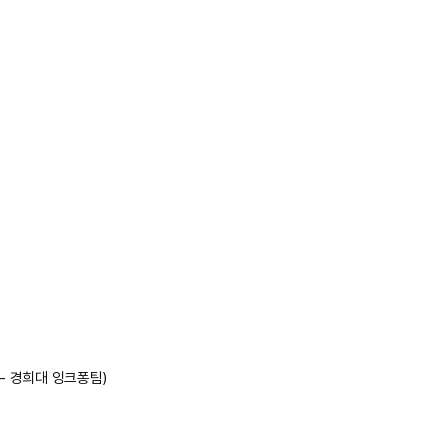
- 경희대 잉크퐁팀)