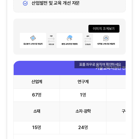
산업발전 및 교육 개선 자문
이미지 크게보기
기술교육지원단 전문 위원 현
산업계
연구계
학계
67
명
1
명
3
명
소재
소자·광학
구동·시스
15
명
24
명
15
명