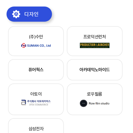
디자인
(주)수만
프로덕션런처
퓨어웍스
아카데믹노마이드
아토이
로우필름
삼성전자