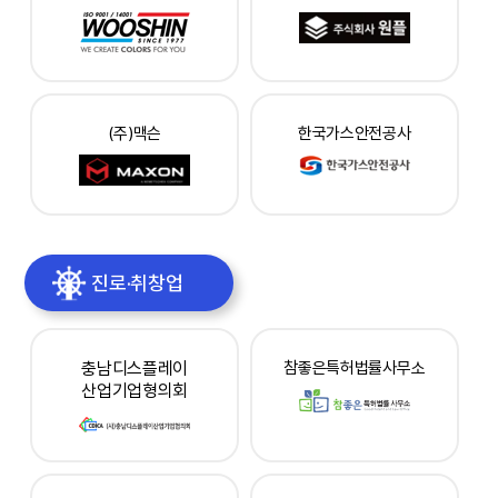
(주)맥슨
한국가스안전공사
진로·취창업
충남디스플레이
참좋은특허법률사무소
산업기업형의회