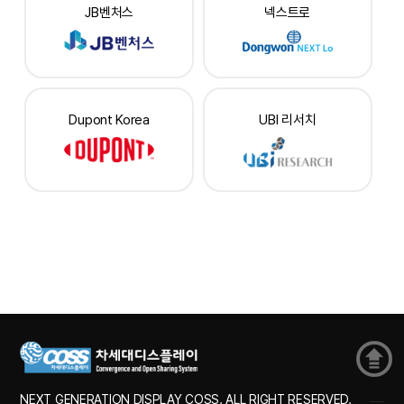
JB벤처스
넥스트로
Dupont Korea
UBI 리서치
NEXT GENERATION DISPLAY COSS. ALL RIGHT RESERVED.