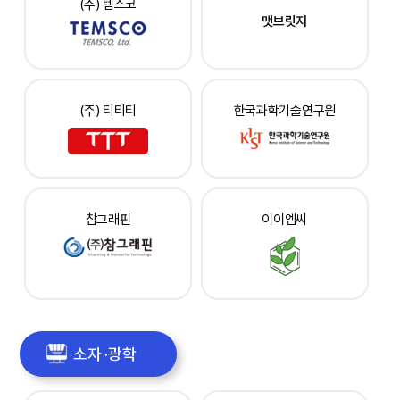
(주) 템스코
맷브릿지
(주) 티티티
한국과학기술연구원
참그래핀
이이엠씨
소자 ·광학