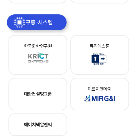
구동 ·시스템
한국화학연구원
큐리에스톤
미르지앤아이
대한컨설팅그룹
에이치텍알앤씨