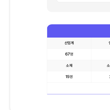
산업계
67
명
소재
소
15
명