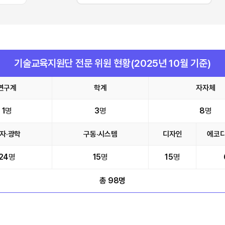
기술교육지원단 전문 위원 현황(2025년 10월 기준)
연구계
학계
자자체
1
명
3
명
8
명
자·광학
구동·시스템
디자인
에코
24
명
15
명
15
명
총 98명