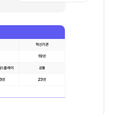
혁신기관
19
명
디스플레이
공통
6
명
23
명