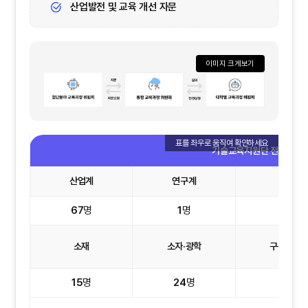
산업발전 및 교육 개선 자문
이미지 크게보기
기술교육지원단 전문 위원 현
산업계
연구계
학계
67
명
1
명
3
명
소재
소자·광학
구동·시스
15
명
24
명
15
명