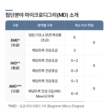
첨단분야 마이크로디그리(MD) 소개
구분
영역별 구분
최소 이수 학점
입문/기초소양/트랙공통
6
(초급)
BMD*
9
(초급)
해당트랙 전공초급
3
해당트랙 전공초급
0~3
IMD**
9
(중급)
해당트랙 전공중급
6~9
해당트랙 전공중급
0~3
AMD***
9
(고급)
해당트랙 전공고급/WE-
6~9
Meet교과목
*BMD : 초급 마이크로디그리 (Beginner Micro-Degree)