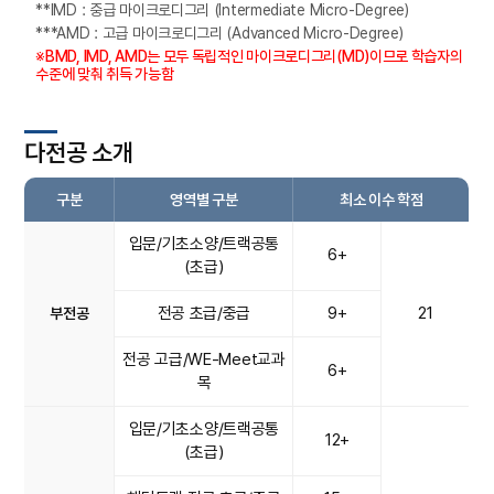
**IMD : 중급 마이크로디그리 (Intermediate Micro-Degree)
***AMD : 고급 마이크로디그리 (Advanced Micro-Degree)
※BMD, IMD, AMD는 모두 독립적인 마이크로디그리(MD)이므로 학습자의
수준에 맞춰 취득 가능함
다전공 소개
구분
영역별 구분
최소 이수 학점
입문/기초소양/트랙공통
6+
(초급)
전공 초급/중급
9+
21
부전공
전공 고급/WE-Meet교과
6+
목
입문/기초소양/트랙공통
12+
(초급)