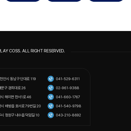
LAY COSS. ALL RIGHT RESERVED.
도 천안시 동남구 단대로 119
041-529-6311
동대문구 경희대로 26
02-961-9388
서산시 해미면 한서1로 46
041-660-1767
아산시 배방읍 호서로 79번길 20
041-540-9798
청주시 청원구 내수읍 덕암길 10
043-210-8692