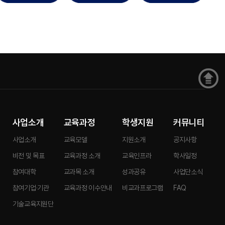
사업소개
교육과정
학생지원
커뮤니티
사업소개
교육모델
지원소개
공지사항
비전 및 목표
교육과정 소개
교육인프라
학사일정
참여대학
교과목 소개
성과공유
사업단소식
참여기업·기관
교육과정 이수안내
비교과프로그램
FAQ
기술교육지원단