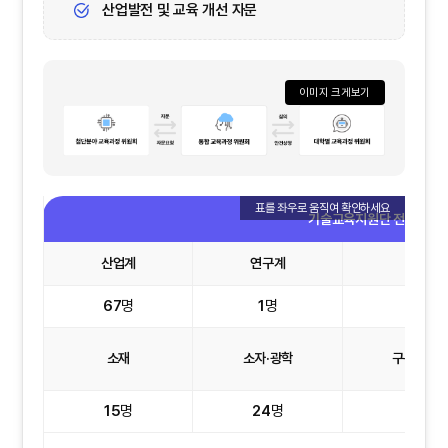
산업발전 및 교육 개선 자문
이미지 크게보기
기술교육지원단 전문 위원 현
산업계
연구계
학계
67
명
1
명
3
명
소재
소자·광학
구동·시스
15
명
24
명
15
명