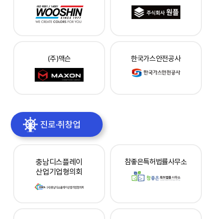
(주)맥슨
한국가스안전공사
진로·취창업
충남디스플레이
참좋은특허법률사무소
산업기업형의회