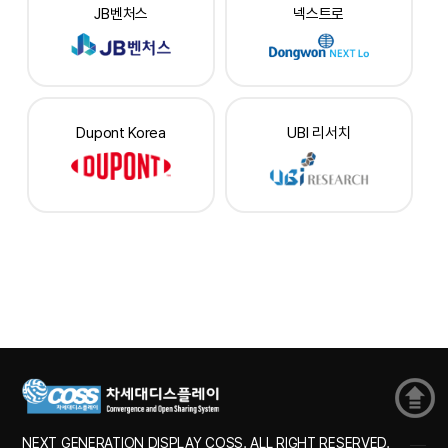
JB벤처스
넥스트로
Dupont Korea
UBI 리서치
NEXT GENERATION DISPLAY COSS. ALL RIGHT RESERVED.