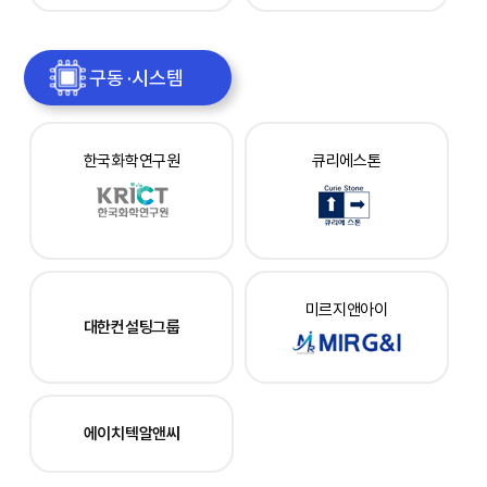
구동 ·시스템
한국화학연구원
큐리에스톤
미르지앤아이
대한컨설팅그룹
에이치텍알앤씨