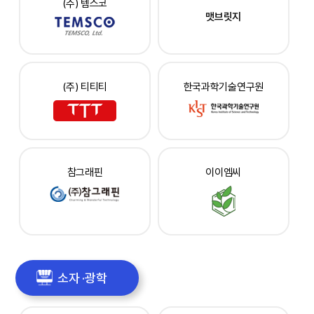
(주) 템스코
맷브릿지
(주) 티티티
한국과학기술연구원
참그래핀
이이엠씨
소자 ·광학