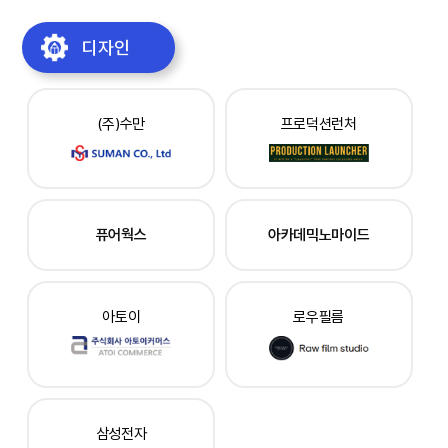
디자인
(주)수만
프로덕션런처
퓨어웍스
아카데믹노마이드
아토이
로우필름
삼성전자