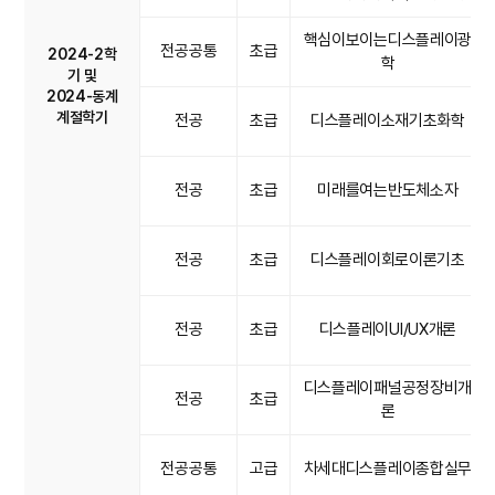
핵심이보이는디스플레이광
전공공통
초급
2024-2학
학
기 및
2024-동계
계절학기
전공
초급
디스플레이소재기초화학
전공
초급
미래를여는반도체소자
전공
초급
디스플레이회로이론기초
전공
초급
디스플레이UI/UX개론
디스플레이패널공정장비개
전공
초급
론
전공공통
고급
차세대디스플레이종합실무