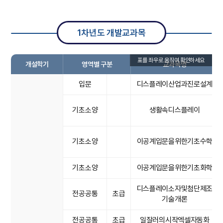
1차년도 개발교과목
개설학기
영역별 구분
교과목명
입문
디스플레이산업과진로설계
기초소양
생활속디스플레이
기초소양
이공계입문을위한기초수학
기초소양
이공계입문을위한기초화학
디스플레이소자및첨단제조
전공공통
초급
기술개론
전공공통
초급
일잘러의시작엑셀자동화