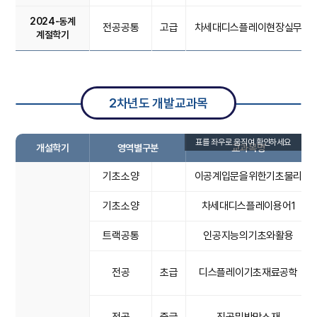
2024-동계
전공공통
고급
차세대디스플레이현장실무
계절학기
2차년도 개발교과목
개설학기
영역별구분
교과목명
기초소양
이공계입문을위한기초물리
기초소양
차세대디스플레이용어1
트랙공통
인공지능의기초와활용
전공
초급
디스플레이기초재료공학