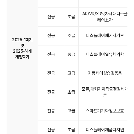
AR/VR/XR및차세대디스플
전공
초급
레이소자
전공
초급
디스플레이패키지기초
2025-1학기
및
2025-하계
전공
중급
디스플레이열유체역학
계절학기
전공
고급
자동제어실습및응용
모듈,패키지제작공정장비개
전공
초급
론
전공
고급
스마트기기와정보보호
전공
초급
디스플레이제품디자인