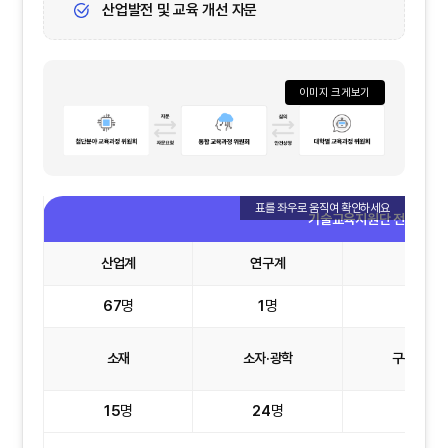
산업발전 및 교육 개선 자문
이미지 크게보기
기술교육지원단 전문 위원 현
산업계
연구계
학계
67
명
1
명
3
명
소재
소자·광학
구동·시스
15
명
24
명
15
명