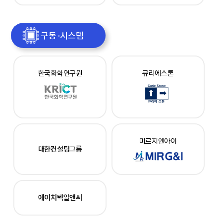
구동 ·시스템
한국화학연구원
큐리에스톤
미르지앤아이
대한컨설팅그룹
에이치텍알앤씨