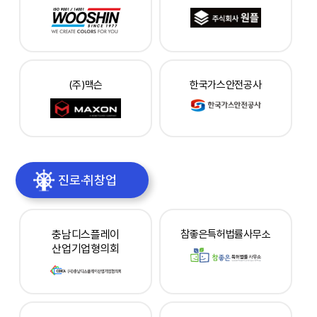
(주)맥슨
한국가스안전공사
진로·취창업
충남디스플레이
참좋은특허법률사무소
산업기업형의회