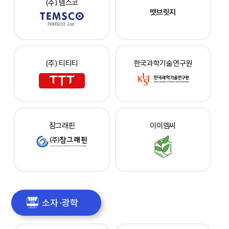
(주) 템스코
맷브릿지
(주) 티티티
한국과학기술연구원
참그래핀
이이엠씨
소자 ·광학