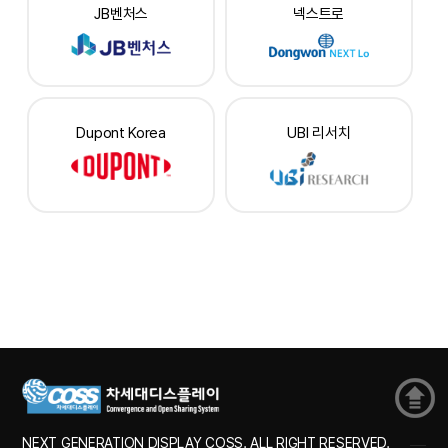
JB벤처스
넥스트로
Dupont Korea
UBI 리서치
NEXT GENERATION DISPLAY COSS. ALL RIGHT RESERVED.