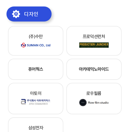
디자인
(주)수만
프로덕션런처
퓨어웍스
아카데믹노마이드
아토이
로우필름
삼성전자