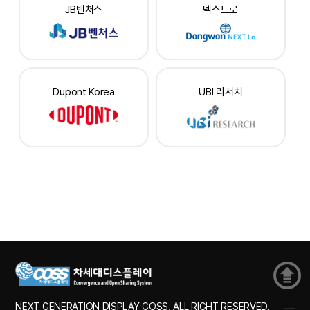
JB벤처스
넥스트로
Dupont Korea
UBI 리서치
NEXT GENERATION DISPLAY COSS. ALL RIGHT RESERVED.