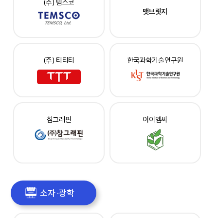
(주) 템스코
맷브릿지
(주) 티티티
한국과학기술연구원
참그래핀
이이엠씨
소자 ·광학