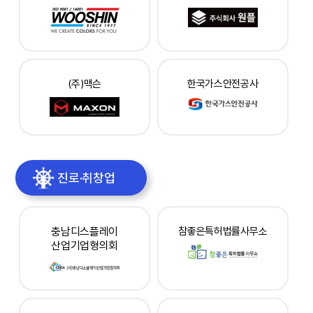
(주)맥슨
한국가스안전공사
진로·취창업
충남디스플레이
참좋은특허법률사무소
산업기업형의회