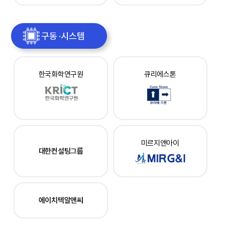
구동 ·시스템
한국화학연구원
큐리에스톤
미르지앤아이
대한컨설팅그룹
에이치텍알앤씨