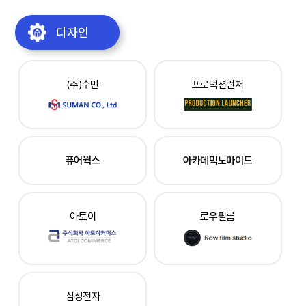
디자인
(주)수만
프로덕션런처
퓨어웍스
아카데믹노마이드
아토이
로우필름
삼성전자