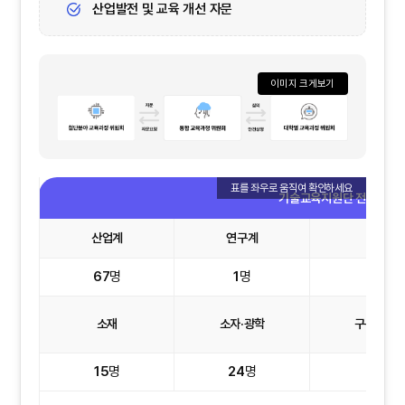
산업발전 및 교육 개선 자문
이미지 크게보기
기술교육지원단 전문 위원 현
산업계
연구계
학계
67
명
1
명
3
명
소재
소자·광학
구동·시스
15
명
24
명
15
명